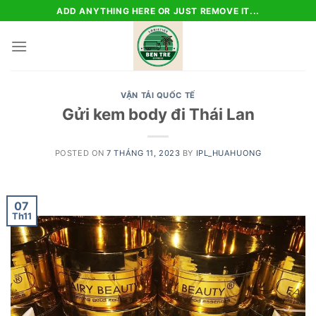
Skip
ADD ANYTHING HERE OR JUST REMOVE IT...
to
content
VẬN TẢI QUỐC TẾ
Gửi kem body đi Thái Lan
POSTED ON
7 THÁNG 11, 2023
BY
IPL_HUAHUONG
07
Th11