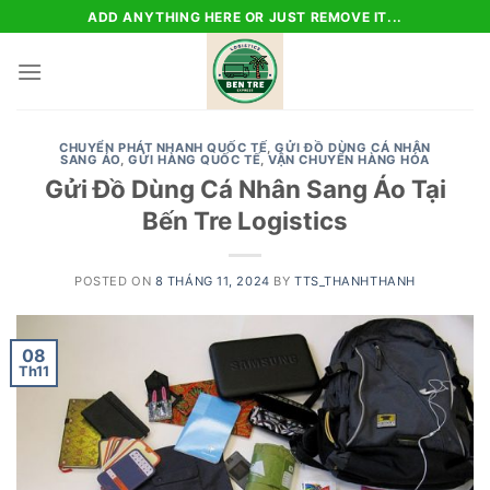
Skip
ADD ANYTHING HERE OR JUST REMOVE IT...
to
content
CHUYỂN PHÁT NHANH QUỐC TẾ
,
GỬI ĐỒ DÙNG CÁ NHÂN
SANG ÁO
,
GỬI HÀNG QUỐC TẾ
,
VẬN CHUYỂN HÀNG HÓA
Gửi Đồ Dùng Cá Nhân Sang Áo Tại
Bến Tre Logistics
POSTED ON
8 THÁNG 11, 2024
BY
TTS_THANHTHANH
08
Th11