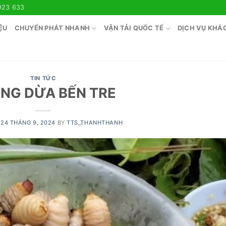
923 633
ỆU
CHUYỂN PHÁT NHANH
VẬN TẢI QUỐC TẾ
DỊCH VỤ KHÁ
TIN TỨC
NG DỪA BẾN TRE
N
24 THÁNG 9, 2024
BY
TTS_THANHTHANH