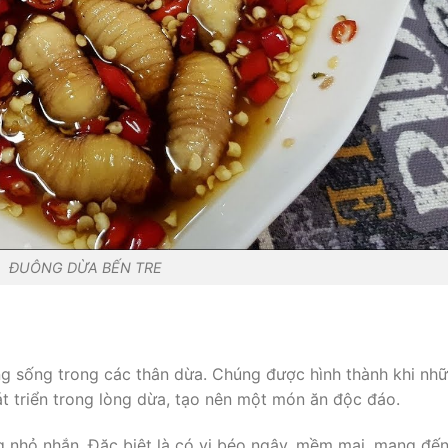
ĐUÔNG DỪA BẾN TRE
ng sống trong các thân dừa. Chúng được hình thành khi nh
át triển trong lòng dừa, tạo nên một món ăn độc đáo.
 nhỏ nhắn. Đặc biệt là có vị béo ngậy, mềm mại, mang đế