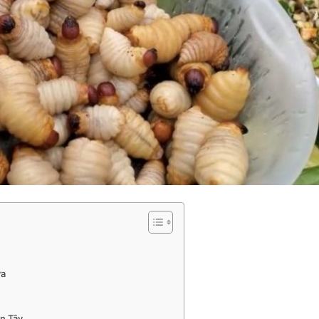
ừa
n Tây