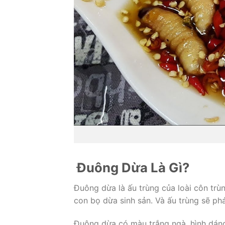
Đuông Dừa Là Gì?
Đuông dừa là ấu trùng của loài côn trù
con bọ dừa sinh sản. Và ấu trùng sẽ ph
Đuông dừa có màu trắng ngà, hình dáng