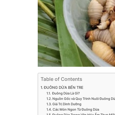
Table of Contents
ĐUÔNG DỪA BẾN TRE
Đuông Dừa Là Gì?
Nguồn Gốc và Quy Trình Nuôi Đuông D
Giá Trị Dinh Dưỡng
Các Món Ngon Từ Đuông Dừa
Đuông Dừa Trong Văn Hóa Ẩm Thực Miề