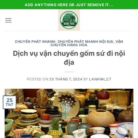
Skip
ADD ANYTHING HERE OR JUST REMOVE IT...
to
content
CHUYỂN PHÁT NHANH
,
CHUYỂN PHÁT NHANH NỘI ĐỊA
,
VẬN
CHUYỂN HÀNG HÓA
Dịch vụ vận chuyển gốm sứ đi nội
địa
POSTED ON
25 THÁNG 7, 2024
BY
LANANH_CT
25
Th7