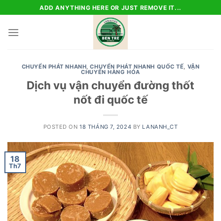
Skip
ADD ANYTHING HERE OR JUST REMOVE IT...
to
content
CHUYỂN PHÁT NHANH
,
CHUYỂN PHÁT NHANH QUỐC TẾ
,
VẬN
CHUYỂN HÀNG HÓA
Dịch vụ vận chuyển đường thốt
nốt đi quốc tế
POSTED ON
18 THÁNG 7, 2024
BY
LANANH_CT
18
Th7