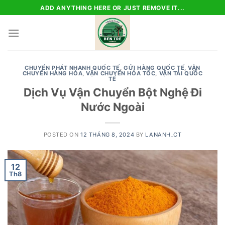
Skip
ADD ANYTHING HERE OR JUST REMOVE IT...
to
content
CHUYỂN PHÁT NHANH QUỐC TẾ
,
GỬI HÀNG QUỐC TẾ
,
VẬN
CHUYỂN HÀNG HÓA
,
VẬN CHUYỂN HỎA TỐC
,
VẬN TẢI QUỐC
TẾ
Dịch Vụ Vận Chuyển Bột Nghệ Đi
Nước Ngoài
POSTED ON
12 THÁNG 8, 2024
BY
LANANH_CT
12
Th8