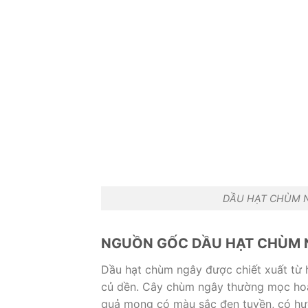
DẦU HẠT CHÙM N
NGUỒN GỐC DẦU HẠT CHÙM 
Dầu hạt chùm ngây được chiết xuất từ 
củ dền. Cây chùm ngây thường mọc hoa
quả mọng có màu sắc đen tuyền, có hươ