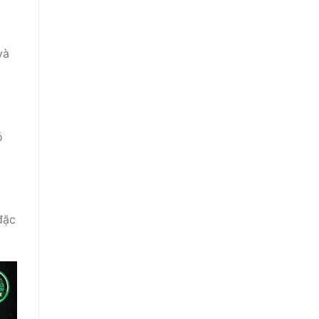
và
ó
đặc