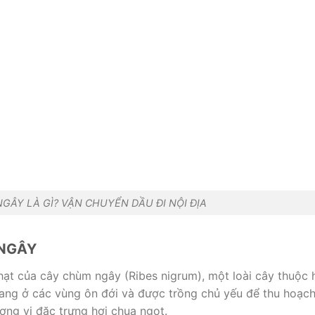
GÂY LÀ GÌ? VẬN CHUYỂN DẦU ĐI NỘI ĐỊA
NGÂY
hạt của cây chùm ngây (Ribes nigrum), một loài cây thuộc 
ng ở các vùng ôn đới và được trồng chủ yếu để thu hoạc
ng vị đặc trưng hơi chua ngọt.