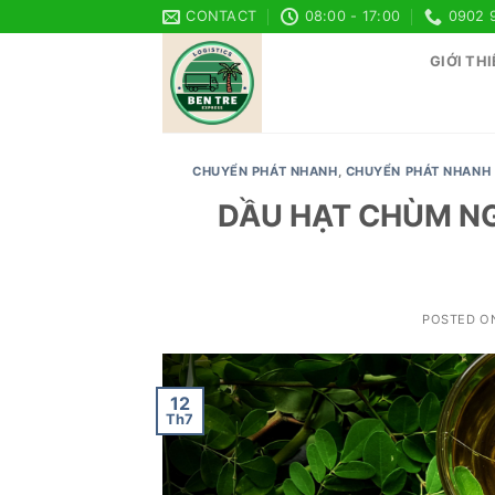
Skip
CONTACT
08:00 - 17:00
0902 
to
GIỚI THI
content
CHUYỂN PHÁT NHANH
,
CHUYỂN PHÁT NHANH 
DẦU HẠT CHÙM NG
POSTED O
12
Th7