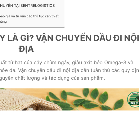
HUYỂN TẠI BENTRELOGISTICS
áo giá và tư vấn các thủ tục cần thiết
hàng
 LÀ GÌ? VẬN CHUYỂN DẦU ĐI NỘ
ĐỊA
uất từ hạt của cây chùm ngây, giàu axit béo Omega-3 và
ỏe da. Vận chuyển dầu đi nội địa cần tuân thủ các quy đị
guyên chất lượng và tác dụng của sản phẩm.