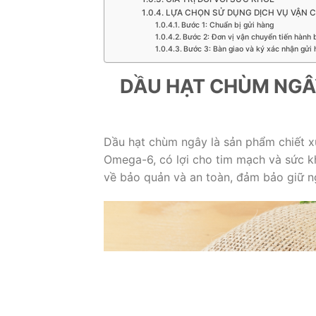
LỰA CHỌN SỬ DỤNG DỊCH VỤ VẬN C
Bước 1: Chuẩn bị gửi hàng
Bước 2: Đơn vị vận chuyển tiến hành b
Bước 3: Bàn giao và ký xác nhận gửi 
DẦU HẠT CHÙM NGÂY
Dầu hạt chùm ngây là sản phẩm chiết x
Omega-6, có lợi cho tim mạch và sức kh
về bảo quản và an toàn, đảm bảo giữ n