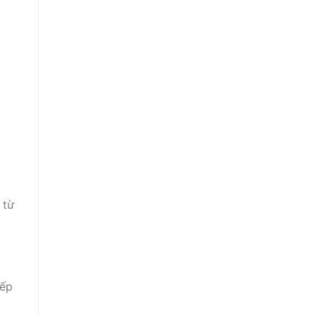
 từ
nếp