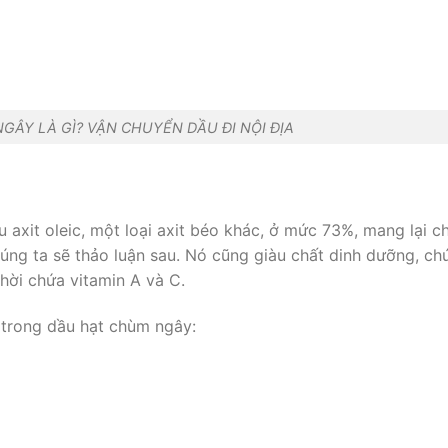
GÂY LÀ GÌ? VẬN CHUYỂN DẦU ĐI NỘI ĐỊA
axit oleic, một loại axit béo khác, ở mức 73%, mang lại c
úng ta sẽ thảo luận sau. Nó cũng giàu chất dinh dưỡng, ch
 thời chứa vitamin A và C.
 trong dầu hạt chùm ngây: