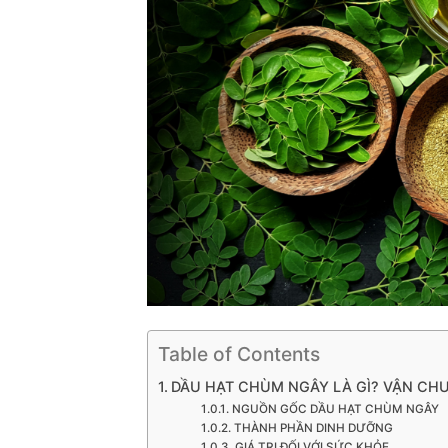
Table of Contents
DẦU HẠT CHÙM NGÂY LÀ GÌ? VẬN CHUY
NGUỒN GỐC DẦU HẠT CHÙM NGÂY
THÀNH PHẦN DINH DƯỠNG
GIÁ TRỊ ĐỐI VỚI SỨC KHỎE