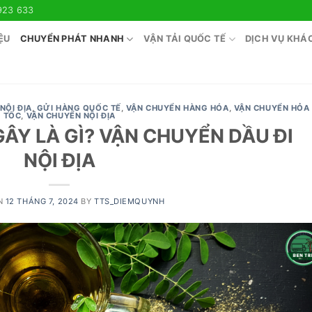
923 633
ỆU
CHUYỂN PHÁT NHANH
VẬN TẢI QUỐC TẾ
DỊCH VỤ KHÁ
NỘI ĐỊA
,
GỬI HÀNG QUỐC TẾ
,
VẬN CHUYỂN HÀNG HÓA
,
VẬN CHUYỂN HỎA
TỐC
,
VẬN CHUYỂN NỘI ĐỊA
ÂY LÀ GÌ? VẬN CHUYỂN DẦU ĐI
NỘI ĐỊA
N
12 THÁNG 7, 2024
BY
TTS_DIEMQUYNH