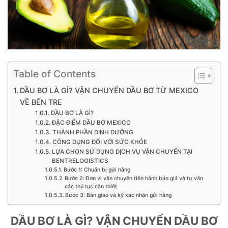
Table of Contents
DẦU BƠ LÀ GÌ? VẬN CHUYỂN DẦU BƠ TỪ MEXICO
VỀ BẾN TRE
DẦU BƠ LÀ GÌ?
ĐẶC ĐIỂM DẦU BƠ MEXICO
THÀNH PHẦN DINH DƯỠNG
CÔNG DỤNG ĐỐI VỚI SỨC KHỎE
LỰA CHỌN SỬ DỤNG DỊCH VỤ VẬN CHUYỂN TẠI
BENTRELOGISTICS
Bước 1: Chuẩn bị gửi hàng
Bước 2: Đơn vị vận chuyển tiến hành báo giá và tư vấn
các thủ tục cần thiết
Bước 3: Bàn giao và ký xác nhận gửi hàng
DẦU BƠ LÀ GÌ? VẬN CHUYỂN DẦU BƠ