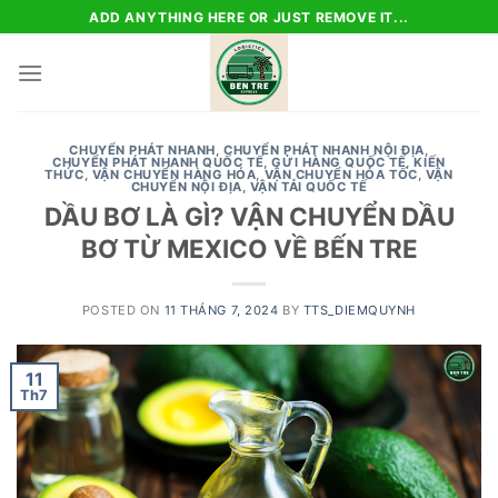
Skip
ADD ANYTHING HERE OR JUST REMOVE IT...
to
content
CHUYỂN PHÁT NHANH
,
CHUYỂN PHÁT NHANH NỘI ĐỊA
,
CHUYỂN PHÁT NHANH QUỐC TẾ
,
GỬI HÀNG QUỐC TẾ
,
KIẾN
THỨC
,
VẬN CHUYỂN HÀNG HÓA
,
VẬN CHUYỂN HỎA TỐC
,
VẬN
CHUYỂN NỘI ĐỊA
,
VẬN TẢI QUỐC TẾ
DẦU BƠ LÀ GÌ? VẬN CHUYỂN DẦU
BƠ TỪ MEXICO VỀ BẾN TRE
POSTED ON
11 THÁNG 7, 2024
BY
TTS_DIEMQUYNH
11
Th7