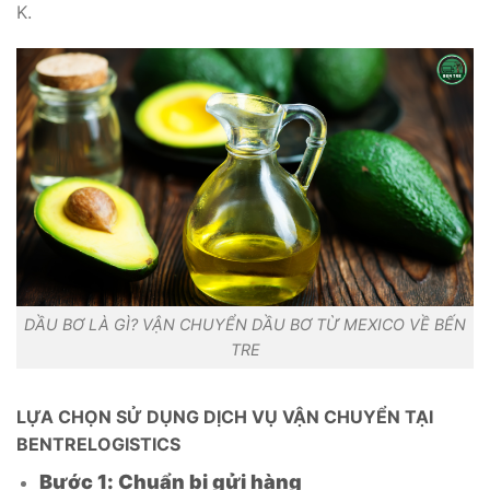
K.
DẦU BƠ LÀ GÌ? VẬN CHUYỂN DẦU BƠ TỪ MEXICO VỀ BẾN
TRE
LỰA CHỌN SỬ DỤNG DỊCH VỤ VẬN CHUYỂN TẠI
BENTRELOGISTICS
Bước 1: Chuẩn bị gửi hàng