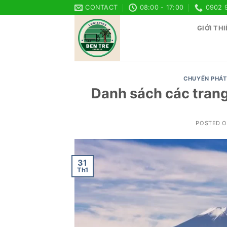
Skip
CONTACT
08:00 - 17:00
0902 
to
GIỚI THI
content
CHUYỂN PHÁT
Danh sách các trang
POSTED 
31
Th1