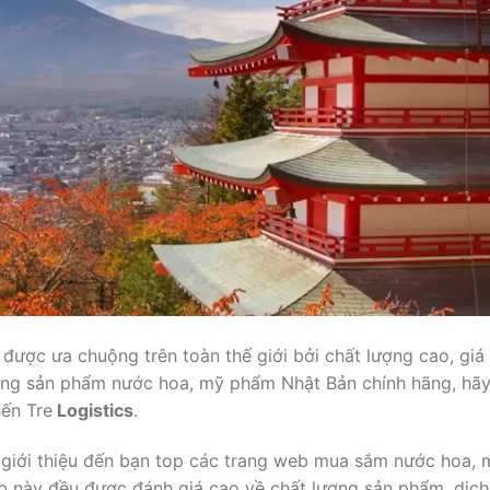
ược ưa chuộng trên toàn thế giới bởi chất lượng cao, giá
ững sản phẩm nước hoa, mỹ phẩm Nhật Bản chính hãng, hã
Bến Tre
Logistics
.
sẽ giới thiệu đến bạn top các trang web mua sắm nước hoa, 
eb này đều được đánh giá cao về chất lượng sản phẩm, dịch