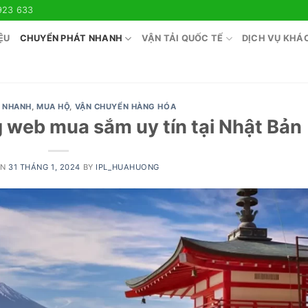
923 633
ỆU
CHUYỂN PHÁT NHANH
VẬN TẢI QUỐC TẾ
DỊCH VỤ KHÁ
 NHANH
,
MUA HỘ
,
VẬN CHUYỂN HÀNG HÓA
 web mua sắm uy tín tại Nhật Bản
ON
31 THÁNG 1, 2024
BY
IPL_HUAHUONG