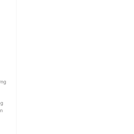
ơng
ng
ển
i