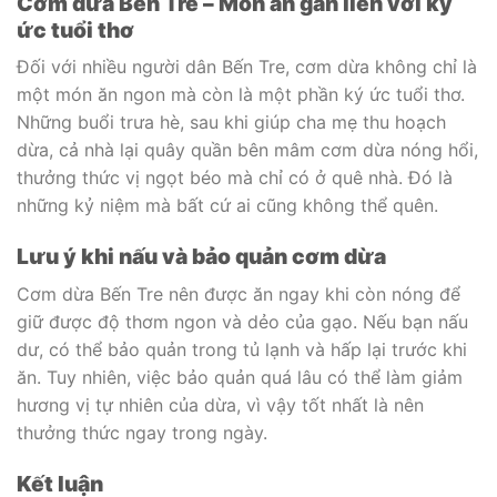
Cơm dừa Bến Tre – Món ăn gắn liền với ký
ức tuổi thơ
Đối với nhiều người dân Bến Tre, cơm dừa không chỉ là
một món ăn ngon mà còn là một phần ký ức tuổi thơ.
Những buổi trưa hè, sau khi giúp cha mẹ thu hoạch
dừa, cả nhà lại quây quần bên mâm cơm dừa nóng hổi,
thưởng thức vị ngọt béo mà chỉ có ở quê nhà. Đó là
những kỷ niệm mà bất cứ ai cũng không thể quên.
Lưu ý khi nấu và bảo quản cơm dừa
Cơm dừa Bến Tre nên được ăn ngay khi còn nóng để
giữ được độ thơm ngon và dẻo của gạo. Nếu bạn nấu
dư, có thể bảo quản trong tủ lạnh và hấp lại trước khi
ăn. Tuy nhiên, việc bảo quản quá lâu có thể làm giảm
hương vị tự nhiên của dừa, vì vậy tốt nhất là nên
thưởng thức ngay trong ngày.
Kết luận