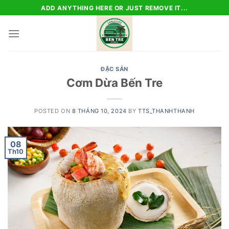
Skip
ADD ANYTHING HERE OR JUST REMOVE IT...
to
content
ĐẶC SẢN
Cơm Dừa Bến Tre
POSTED ON
8 THÁNG 10, 2024
BY
TTS_THANHTHANH
08
Th10