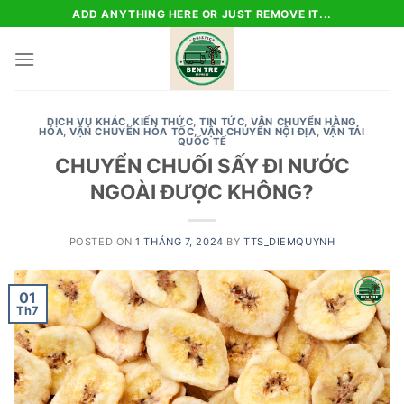
Skip
ADD ANYTHING HERE OR JUST REMOVE IT...
to
content
DỊCH VỤ KHÁC
,
KIẾN THỨC
,
TIN TỨC
,
VẬN CHUYỂN HÀNG
HÓA
,
VẬN CHUYỂN HỎA TỐC
,
VẬN CHUYỂN NỘI ĐỊA
,
VẬN TẢI
QUỐC TẾ
CHUYỂN CHUỐI SẤY ĐI NƯỚC
NGOÀI ĐƯỢC KHÔNG?
POSTED ON
1 THÁNG 7, 2024
BY
TTS_DIEMQUYNH
01
Th7