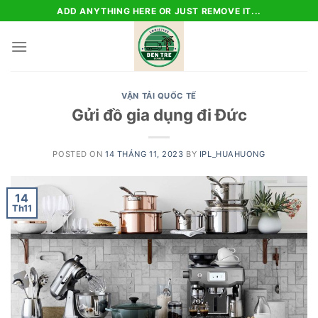
Skip
ADD ANYTHING HERE OR JUST REMOVE IT...
to
content
VẬN TẢI QUỐC TẾ
Gửi đồ gia dụng đi Đức
POSTED ON
14 THÁNG 11, 2023
BY
IPL_HUAHUONG
14
Th11